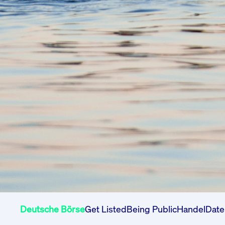
Deutsche Börse
Get Listed
Being Public
Handel
Date