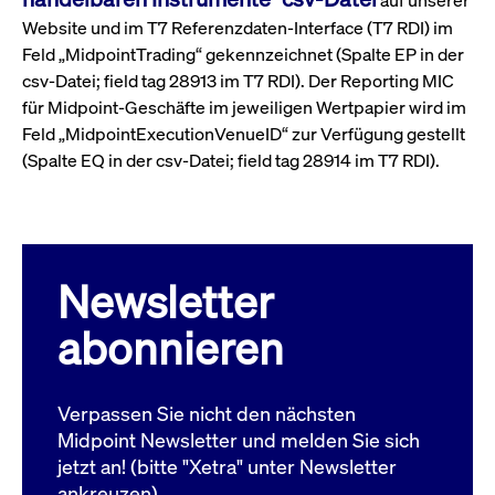
Leistung der Website
VISITOR_PRIVACY_METADATA
YouTube
6
Dieses Cookie dient 
Website und im T7 Referenzdaten-Interface (T7 RDI) im
zu messen. Es handelt
.youtube.com
Monate
Speicherung der
sich um ein Muster-
Feld „MidpointTrading“ gekennzeichnet (Spalte EP in der
Einwilligungs- und
Cookie, bei dem auf
Datenschutzbestim
csv-Datei; field tag 28913 im T7 RDI). Der Reporting MIC
das Präfix _pk_ses
des Nutzers für ihre
eine kurze Reihe von
Interaktion mit der W
für Midpoint-Geschäfte im jeweiligen Wertpapier wird im
Zahlen und
Es erfasst Daten über
Buchstaben folgt, bei
Einwilligung des Bes
Feld „MidpointExecutionVenueID“ zur Verfügung gestellt
der es sich vermutlich
in Bezug auf verschi
um einen
(Spalte EQ in der csv-Datei; field tag 28914 im T7 RDI).
Datenschutzrichtlini
Referenzcode für die
-einstellungen, um
Domain handelt, die
sicherzustellen, dass 
das Cookie setzt.
Präferenzen in zukünf
Sitzungen geehrt wer
Newsletter
abonnieren
Verpassen Sie nicht den nächsten
Midpoint Newsletter und melden Sie sich
jetzt an! (bitte "Xetra" unter Newsletter
ankreuzen)