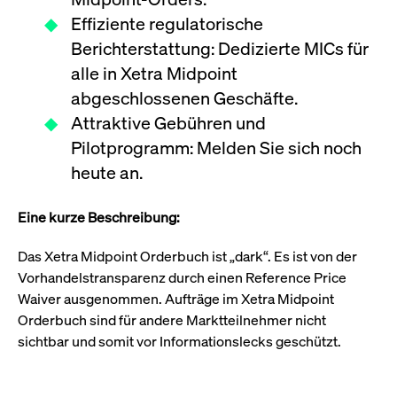
um d
anzu
Effiziente regulatorische
ApplicationGatewayAffinityCORS
www.cashmarket.deutsche-
Session
Dies
Berichterstattung: Dedizierte MICs für
boerse.com
Ver
Last
alle in Xetra Midpoint
um s
Clie
abgeschlossenen Geschäfte.
glei
Brow
Attraktive Gebühren und
werd
Benu
Pilotprogramm: Melden Sie sich noch
die 
effe
heute an.
Ress
verb
unte
(Cro
Eine kurze Beschreibung:
Shar
Bear
in v
Das Xetra Midpoint Orderbuch ist „dark“. Es ist von der
Bere
Vorhandelstransparenz durch einen Reference Price
Waiver ausgenommen. Aufträge im Xetra Midpoint
Orderbuch sind für andere Marktteilnehmer nicht
sichtbar und somit vor Informationslecks geschützt.
Gültig
Name
Anbieter / Domain
Beschreibung
Anbieter /
bis
Gültig
Name
Beschreibung
Domain
bis
_pk_id.7.931a
www.cashmarket.deutsche-
1 Jahr
Dieser Cookie-Name
boerse.com
ist mit der Open-