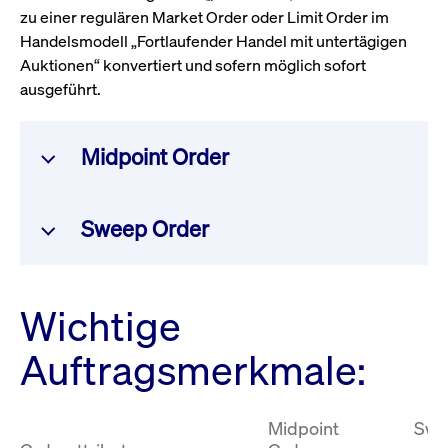
zu einer regulären Market Order oder Limit Order im
Handelsmodell „Fortlaufender Handel mit untertägigen
Auktionen“ konvertiert und sofern möglich sofort
ausgeführt.
Midpoint Order
Order nur für das „dark“ Orderbuch
Sweep Order
Optionale MAQ
– Verhindert
Teilausführungen unterhalb einer frei
Adressieren Sie Liquidität im „dark“
wählbaren Mindestmenge
Wichtige
und „lit“ Orderbuch
Gebunden an den Echtzeit-Midpoint-
Kein Latenznachteil
– Während Ihre
Auftragsmerkmale:
Preis
– Wird direkt vom besten
Sweep Order in Xetra Midpoint
Geld-/Briefkurs im Xetra CLOB
ausgeführt wird, gelangt keine
übernommen
Midpoint
Swe
andere Order ins CLOB