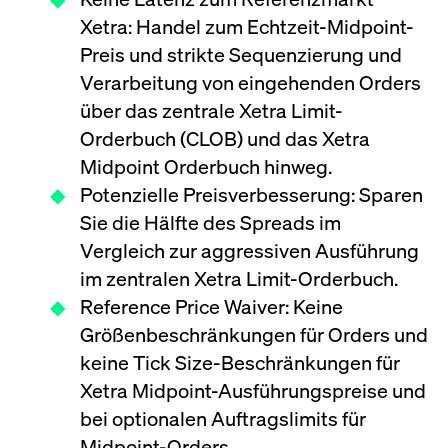
Wird
Jetzt abonnieren
institutionellen Kunden Zugang zu einem
Xetra: Handel zum Echtzeit-Midpoint-
verw
ano
Dark Pool, der die effiziente Ausführung
Preis und strikte Sequenzierung und
vom
zum Midpoint-Preis ermöglicht.
aufr
Verarbeitung von eingehenden Orders
ApplicationGatewayAffinity
www.cashmarket.deutsche-
Session
Dies
über das zentrale Xetra Limit-
boerse.com
Affi
Benu
Mehr
Orderbuch (CLOB) und das Xetra
sich
Anfr
Midpoint Orderbuch hinweg.
inne
dens
Potenzielle Preisverbesserung: Sparen
gese
Inte
Sie die Hälfte des Spreads im
Anw
gewä
Vergleich zur aggressiven Ausführung
CookieScriptConsent
CookieScript
1 Jahr
Dies
im zentralen Xetra Limit-Orderbuch.
.cashmarket.deutsche-
Cook
boerse.com
verw
Reference Price Waiver: Keine
Einw
für 
Größenbeschränkungen für Orders und
spei
Bann
keine Tick Size-Beschränkungen für
Scri
ord
Xetra Midpoint-Ausführungspreise und
funk
bei optionalen Auftragslimits für
ApplicationGatewayAffinityCORS
analytics.deutsche-
Session
Notw
boerse.com
vom 
Midpoint-Orders.