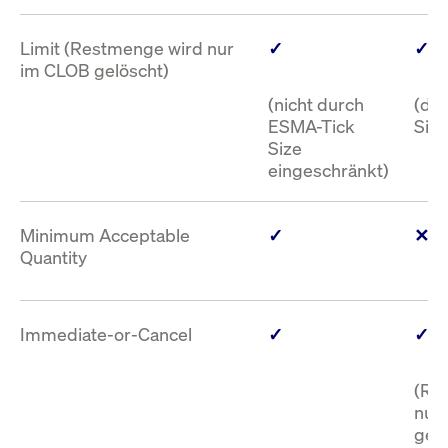
Einfache Handhabung
– Machen Sie
Ihre Limit oder Market Order mit nur
Limit (Restmenge wird nur
✓
✓
im CLOB gelöscht)
einem Flag zu einer Sweep Order
(nicht durch
(du
ESMA-Tick
Size
Size
eingeschränkt)
Minimum Acceptable
✓
✕
Quantity
Immediate-or-Cancel
✓
✓
(Re
nur
gelö