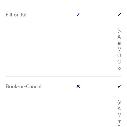
Fill-or-Kill
✓
✓
(vol
Aus
ent
Mid
Ord
CLOB
kom
Book-or-Cancel
✕
✓
(sof
Aus
Mid
mögl
Eing