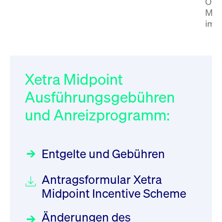
Orde
Mat
im 
Xetra Midpoint
Ausführungsgebühren
und Anreizprogramm:
Entgelte und Gebühren
Antragsformular Xetra
Midpoint Incentive Scheme
Änderungen des