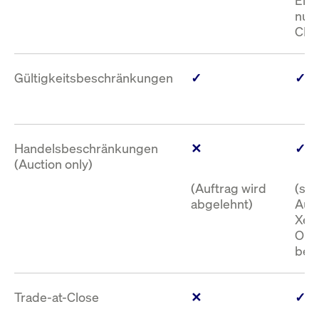
nur 
CLOB
Gültigkeitsbeschränkungen
✓
✓
Handelsbeschränkungen
✕
✓
(Auction only)
(Auftrag wird
(sof
abgelehnt)
Aus
Xetr
Ord
bei 
Trade-at-Close
✕
✓