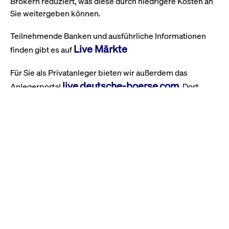
Brokern reduziert, was diese durch niedrigere Kosten an
Sie weitergeben können.
Teilnehmende Banken und ausführliche Informationen
Live Märkte
finden gibt es auf
Für Sie als Privatanleger bieten wir außerdem das
live.deutsche-boerse.com
Anlegerportal
. Dort
finden Sie umfangreiche Informationen, die Ihnen den
Handel erleichtern:
Wertpapierinformationen: Kurs- und
Stammdaten, Charts, Kennzahlen usw.;
für Deutsche Börse Xetra sogar
Echtzeitdaten für ETFs, ETNs, ETCs
und Aktien
News und Analysen: Marktberichte,
Unternehmensnachrichten,