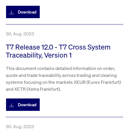
Leistung der Website
VISITOR_PRIVACY_METADATA
YouTube
6
Dieses Cookie dient 
zu messen. Es handelt
.youtube.com
Monate
Speicherung der
Download
sich um ein Muster-
Einwilligungs- und
Cookie, bei dem auf
Datenschutzbestim
das Präfix _pk_ses
des Nutzers für ihre
eine kurze Reihe von
Interaktion mit der W
Zahlen und
Es erfasst Daten über
Buchstaben folgt, bei
30. Aug. 2023
Einwilligung des Bes
der es sich vermutlich
in Bezug auf verschi
um einen
Datenschutzrichtlini
Referenzcode für die
T7 Release 12.0 - T7 Cross System
-einstellungen, um
Domain handelt, die
sicherzustellen, dass 
das Cookie setzt.
Traceability, Version 1
Präferenzen in zukünf
Sitzungen geehrt wer
This document contains detailed information on order,
quote and trade traceability across trading and clearing
systems focusing on the markets XEUR (Eurex Frankfurt)
and XETR (Xetra Frankfurt).
Download
30. Aug. 2023