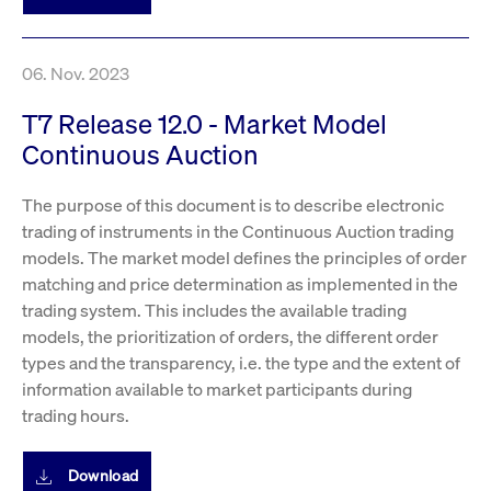
um d
anzu
ApplicationGatewayAffinityCORS
www.cashmarket.deutsche-
Session
Dies
boerse.com
Ver
06. Nov. 2023
Last
um s
Clie
T7 Release 12.0 - Market Model
glei
Brow
Continuous Auction
werd
Benu
die 
The purpose of this document is to describe electronic
effe
Ress
trading of instruments in the Continuous Auction trading
verb
unte
models. The market model defines the principles of order
(Cro
Shar
matching and price determination as implemented in the
Bear
trading system. This includes the available trading
in v
Bere
models, the prioritization of orders, the different order
types and the transparency, i.e. the type and the extent of
information available to market participants during
trading hours.
Gültig
Name
Anbieter / Domain
Beschreibung
Anbieter /
bis
Gültig
Name
Beschreibung
Domain
bis
Download
_pk_id.7.931a
www.cashmarket.deutsche-
1 Jahr
Dieser Cookie-Name
boerse.com
ist mit der Open-