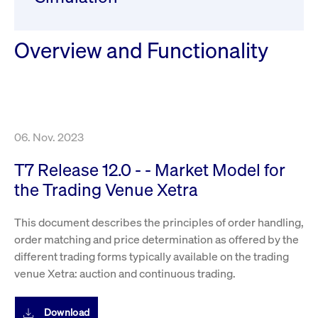
Wird
Jetzt abonnieren
institutionellen Kunden Zugang zu einem
verw
ano
Dark Pool, der die effiziente Ausführung
vom
Overview and Functionality
zum Midpoint-Preis ermöglicht.
aufr
ApplicationGatewayAffinity
www.cashmarket.deutsche-
Session
Dies
boerse.com
Affi
Benu
Mehr
sich
Anfr
inne
dens
06. Nov. 2023
gese
Inte
Anw
T7 Release 12.0 - - Market Model for
gewä
the Trading Venue Xetra
CookieScriptConsent
CookieScript
1 Jahr
Dies
.cashmarket.deutsche-
Cook
boerse.com
verw
Einw
This document describes the principles of order handling,
für 
order matching and price determination as offered by the
spei
Bann
different trading forms typically available on the trading
Scri
ord
venue Xetra: auction and continuous trading.
funk
ApplicationGatewayAffinityCORS
analytics.deutsche-
Session
Notw
boerse.com
vom 
Download