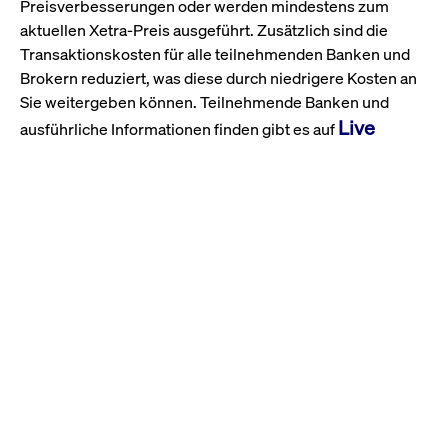
Preisverbesserungen oder werden mindestens zum
aktuellen Xetra-Preis ausgeführt. Zusätzlich sind die
Transaktionskosten für alle teilnehmenden Banken und
Brokern reduziert, was diese durch niedrigere Kosten an
Sie weitergeben können. Teilnehmende Banken und
Live
ausführliche Informationen finden gibt es auf
Märkte
.
Profitieren Sie auch von unseren Xetra-Realtime-Kursen
und werfen Sie einen Blick in das offene Xetra-Orderbuch
live.deutsche-boerse.com
auf
.
Und nicht vergessen: Wählen Sie Xetra als Handelsplatz in
Ihrer Ordermaske für liquide Aktien und alle ETFs &
ETPs.
Weitere Informationen