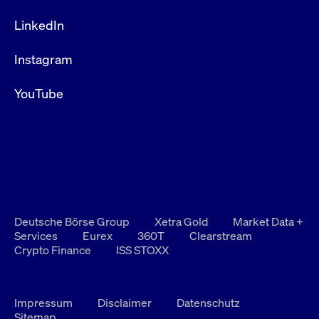
LinkedIn
Instagram
YouTube
Deutsche Börse Group
Xetra Gold
Market Data +
Services
Eurex
360T
Clearstream
Crypto Finance
ISS STOXX
Impressum
Disclaimer
Datenschutz
Sitemap