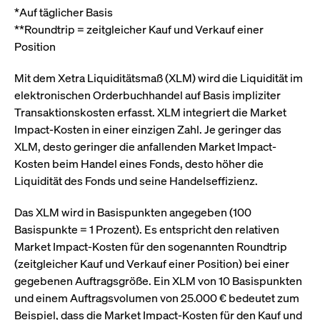
CONSENT
Google LLC
1 Jahr
Dieses Cookie enthäl
Source-
*Auf täglicher Basis
.youtube.com
Informationen darübe
Webanalyseplattform
der Endbenutzer die
**Roundtrip = zeitgleicher Kauf und Verkauf einer
Piwik verbunden. Er
Website nutzt, sowie 
wird verwendet, um
Werbung, die der
Position
Website-Betreibern
Endbenutzer
zu helfen, das
möglicherweise vor
Besucherverhalten zu
Besuch dieser Websi
Mit dem Xetra Liquiditätsmaß (XLM) wird die Liquidität im
verfolgen und die
gesehen hat.
Leistung der Website
elektronischen Orderbuchhandel auf Basis impliziter
zu messen. Es handelt
YSC
Google LLC
Session
Dieses Cookie wird v
sich um ein Muster-
Transaktionskosten erfasst. XLM integriert die Market
.youtube.com
YouTube gesetzt, um
Cookie, bei dem auf
Ansichten eingebett
Impact-Kosten in einer einzigen Zahl. Je geringer das
das Präfix _pk_ses
Videos zu verfolgen.
eine kurze Reihe von
XLM, desto geringer die anfallenden Market Impact-
Zahlen und
__Secure-ROLLOUT_TOKEN
.youtube.com
6
Registriert eine eind
Buchstaben folgt, bei
Kosten beim Handel eines Fonds, desto höher die
Monate
ID, um Statistiken da
der es sich vermutlich
zu führen, welche Vid
Liquidität des Fonds und seine Handelseffizienz.
um einen
von YouTube der Nut
Referenzcode für die
gesehen hat.
Domain handelt, die
das Cookie setzt.
Das XLM wird in Basispunkten angegeben (100
VISITOR_INFO1_LIVE
Google LLC
6
Dieses Cookie wird v
.youtube.com
Monate
Youtube gesetzt, um 
Basispunkte = 1 Prozent). Es entspricht den relativen
_pk_ses.7.931a
www.cashmarket.deutsche-
30
Dieser Cookie-Name
Benutzereinstellungen
boerse.com
Minuten
ist mit der Open-
Websites eingebette
Market Impact-Kosten für den sogenannten Roundtrip
Source-
Youtube-Videos zu
Webanalyseplattform
(zeitgleicher Kauf und Verkauf einer Position) bei einer
verfolgen. Es kann au
Piwik verbunden. Er
bestimmen, ob der
gegebenen Auftragsgröße. Ein XLM von 10 Basispunkten
wird verwendet, um
Website-Besucher di
Website-Betreibern
oder alte Version der
und einem Auftragsvolumen von 25.000 € bedeutet zum
zu helfen, das
Youtube-Oberfläche
Besucherverhalten zu
Beispiel, dass die Market Impact-Kosten für den Kauf und
verwendet.
verfolgen und die