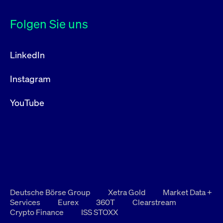
Folgen Sie uns
LinkedIn
Instagram
YouTube
Deutsche Börse Group
Xetra Gold
Market Data +
Services
Eurex
360T
Clearstream
Crypto Finance
ISS STOXX