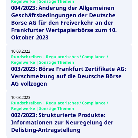
Regelwerke | Sonstige Themen
Wird
Jetzt abonnieren
institutionellen Kunden Zugang zu einem
004/2023: Änderung der Allgemeinen
verw
ano
Dark Pool, der die effiziente Ausführung
Geschäftsbedingungen der Deutsche
vom
zum Midpoint-Preis ermöglicht.
aufr
Börse AG für den Freiverkehr an der
Frankfurter Wertpapierbörse zum 10.
ApplicationGatewayAffinity
www.cashmarket.deutsche-
Session
Dies
boerse.com
Affi
Oktober 2023
Benu
Mehr
sich
Anfr
10.03.2023
inne
dens
Rundschreiben | Regulatorisches / Compliance /
gese
Regelwerke | Sonstige Themen
Inte
003/2023: Börse Frankfurt Zertifikate AG:
Anw
gewä
Verschmelzung auf die Deutsche Börse
CookieScriptConsent
CookieScript
1 Jahr
Dies
AG vollzogen
.cashmarket.deutsche-
Cook
boerse.com
verw
Einw
10.03.2023
für 
Rundschreiben | Regulatorisches / Compliance /
spei
Bann
Regelwerke | Sonstige Themen
Scri
002/2023: Strukturierte Produkte:
ord
funk
Informationen zur Neuregelung der
Delisting-Antragstellung
ApplicationGatewayAffinityCORS
analytics.deutsche-
Session
Notw
boerse.com
vom 