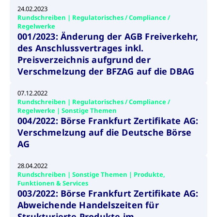
um d
anzu
24.02.2023
Rundschreiben | Regulatorisches / Compliance /
ApplicationGatewayAffinityCORS
www.cashmarket.deutsche-
Session
Dies
Regelwerke
boerse.com
Ver
001/2023: Änderung der AGB Freiverkehr,
Last
um s
des Anschlussvertrages inkl.
Clie
glei
Preisverzeichnis aufgrund der
Brow
werd
Verschmelzung der BFZAG auf die DBAG
Benu
die 
effe
07.12.2022
Ress
Rundschreiben | Regulatorisches / Compliance /
verb
unte
Regelwerke | Sonstige Themen
(Cro
004/2022: Börse Frankfurt Zertifikate AG:
Shar
Bear
Verschmelzung auf die Deutsche Börse
in v
AG
Bere
28.04.2022
Rundschreiben | Sonstige Themen | Produkte,
Funktionen & Services
Gültig
003/2022: Börse Frankfurt Zertifikate AG:
Name
Anbieter / Domain
Beschreibung
Anbieter /
bis
Gültig
Name
Beschreibung
Abweichende Handelszeiten für
Domain
bis
_pk_id.7.931a
www.cashmarket.deutsche-
1 Jahr
Dieser Cookie-Name
Strukturierte Produkte im
boerse.com
ist mit der Open-