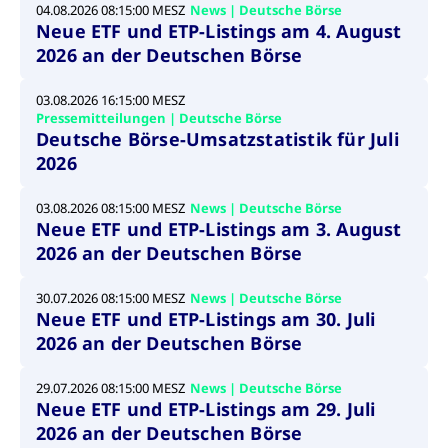
04.08.2026 08:15:00 MESZ
News | Deutsche Börse
Wird
Jetzt abonnieren
institutionellen Kunden Zugang zu einem
verw
Neue ETF und ETP-Listings am 4. August
ano
Dark Pool, der die effiziente Ausführung
2026 an der Deutschen Börse
vom
zum Midpoint-Preis ermöglicht.
aufr
ApplicationGatewayAffinity
www.cashmarket.deutsche-
Session
Dies
03.08.2026 16:15:00 MESZ
boerse.com
Affi
Pressemitteilungen | Deutsche Börse
Benu
Mehr
Deutsche Börse-Umsatzstatistik für Juli
sich
Anfr
2026
inne
dens
gese
03.08.2026 08:15:00 MESZ
News | Deutsche Börse
Inte
Anw
Neue ETF und ETP-Listings am 3. August
gewä
2026 an der Deutschen Börse
CookieScriptConsent
CookieScript
1 Jahr
Dies
.cashmarket.deutsche-
Cook
boerse.com
verw
30.07.2026 08:15:00 MESZ
News | Deutsche Börse
Einw
Neue ETF und ETP-Listings am 30. Juli
für 
spei
2026 an der Deutschen Börse
Bann
Scri
ord
29.07.2026 08:15:00 MESZ
News | Deutsche Börse
funk
Neue ETF und ETP-Listings am 29. Juli
ApplicationGatewayAffinityCORS
analytics.deutsche-
Session
Notw
2026 an der Deutschen Börse
boerse.com
vom 