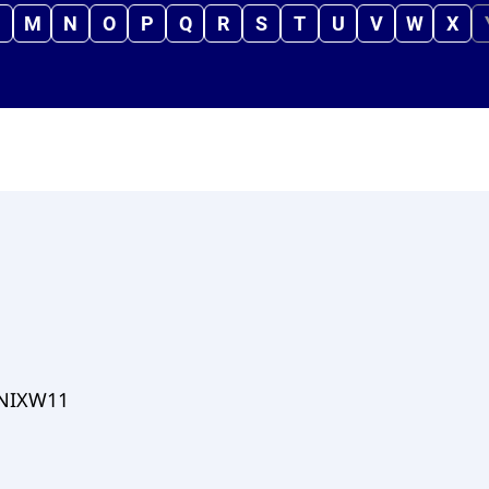
M
N
O
P
Q
R
S
T
U
V
W
X
05NIXW11