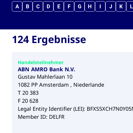
A
B
C
D
E
F
G
H
I
J
K
L
124 Ergebnisse
Handelsteilnehmer
ABN AMRO Bank N.V.
Gustav Mahlerlaan 10
1082 PP Amsterdam , Niederlande
T 20 383
F 20 628
Legal Entity Identifier (LEI): BFXS5XCH7N0Y
Member ID: DELFR