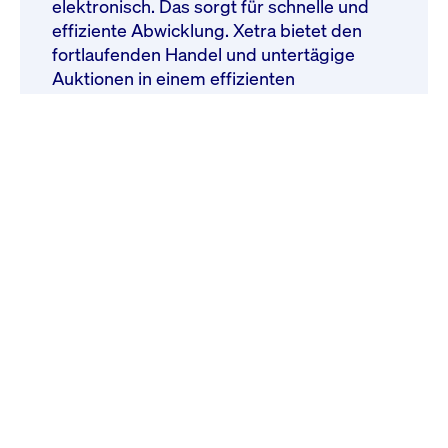
elektronisch. Das sorgt für schnelle und
effiziente Abwicklung. Xetra bietet den
fortlaufenden Handel und untertägige
Auktionen in einem effizienten
Marktmodell. Darüber hinaus gibt es viele
Ordertypen und Handelsmodelle, wie
Xetra Midpoint oder Xetra Trade at Close,
mit denen sich Ihre individuellen
Handelsstrategien flexibel umsetzen
lassen. Werden Sie Teil des internationalen
Xetra-Netzwerkes.
Weitere Informationen