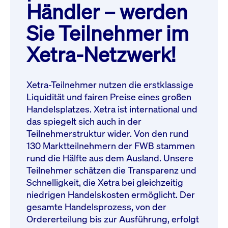
Orderausführung und Transparenz
dieser Handelsplatz für weniger liquide Aktien, da die
Händler – werden
eines offenen Orderbuchs, natürlich
Spezialisten eine sofortige Ausführung sicherstellen.
Sie Teilnehmer im
mit Echtzeitkursen.
Zuverlässigkeit und Sicherheit:
Xetra
Xetra-Netzwerk!
steht für höchste technische
Standards und maximale Sicherheit.
Xetra-Teilnehmer nutzen die erstklassige
Liquidität und fairen Preise eines großen
Kein anderer Börsenplatz weltweit erzielt bei
Handelsplatzes. Xetra ist international und
deutschen Aktien und ETFs ein höheres
das spiegelt sich auch in der
Umsatzvolumen und wettbewerbsfähigere
Teilnehmerstruktur wider. Von den rund
Marktpreise als Deutsche Börse Xetra. Xetra bietet
130 Marktteilnehmern der FWB stammen
aber auch Zugang zu internationalen Aktien.
rund die Hälfte aus dem Ausland. Unsere
Teilnehmer schätzen die Transparenz und
Schnelligkeit, die Xetra bei gleichzeitig
niedrigen Handelskosten ermöglicht. Der
gesamte Handelsprozess, von der
Ordererteilung bis zur Ausführung, erfolgt