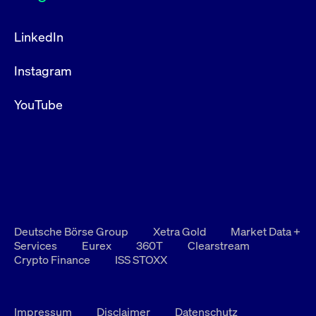
LinkedIn
Instagram
YouTube
Deutsche Börse Group
Xetra Gold
Market Data +
Services
Eurex
360T
Clearstream
Crypto Finance
ISS STOXX
Impressum
Disclaimer
Datenschutz