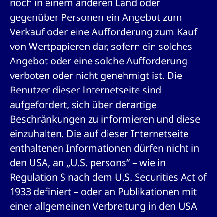
noch in einem anderen Land oder
um d
anzu
gegenüber Personen ein Angebot zum
ApplicationGatewayAffinityCORS
www.cashmarket.deutsche-
Session
Dies
boerse.com
Ver
Verkauf oder eine Aufforderung zum Kauf
Last
um s
von Wertpapieren dar, sofern ein solches
Clie
glei
Angebot oder eine solche Aufforderung
Brow
werd
verboten oder nicht genehmigt ist. Die
Benu
die 
Benutzer dieser Internetseite sind
effe
Ress
aufgefordert, sich über derartige
verb
unte
Beschränkungen zu informieren und diese
(Cro
Shar
Bear
einzuhalten. Die auf dieser Internetseite
in v
Bere
enthaltenen Informationen dürfen nicht in
den USA, an „U.S. persons“ – wie in
Regulation S nach dem U.S. Securities Act of
Gültig
1933 definiert – oder an Publikationen mit
Name
Anbieter / Domain
Beschreibung
Anbieter /
bis
Gültig
Name
Beschreibung
einer allgemeinen Verbreitung in den USA
Domain
bis
_pk_id.7.931a
www.cashmarket.deutsche-
1 Jahr
Dieser Cookie-Name
boerse.com
ist mit der Open-