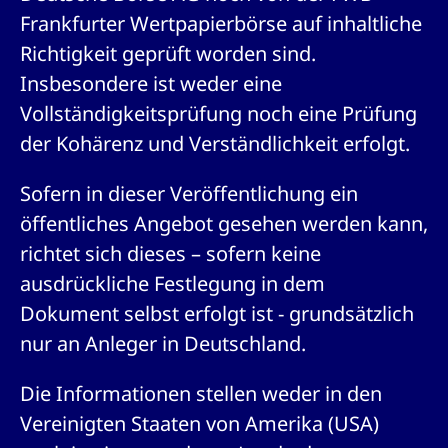
Wird
Jetzt abonnieren
institutionellen Kunden Zugang zu einem
Frankfurter Wertpapierbörse auf inhaltliche
verw
ano
Dark Pool, der die effiziente Ausführung
Richtigkeit geprüft worden sind.
vom
zum Midpoint-Preis ermöglicht.
aufr
Insbesondere ist weder eine
ApplicationGatewayAffinity
www.cashmarket.deutsche-
Session
Dies
Vollständigkeitsprüfung noch eine Prüfung
boerse.com
Affi
Benu
Mehr
der Kohärenz und Verständlichkeit erfolgt.
sich
Anfr
inne
dens
Sofern in dieser Veröffentlichung ein
gese
Inte
öffentliches Angebot gesehen werden kann,
Anw
gewä
richtet sich dieses – sofern keine
CookieScriptConsent
CookieScript
1 Jahr
Dies
ausdrückliche Festlegung in dem
.cashmarket.deutsche-
Cook
boerse.com
verw
Dokument selbst erfolgt ist - grundsätzlich
Einw
für 
spei
nur an Anleger in Deutschland.
Bann
Scri
ord
Die Informationen stellen weder in den
funk
Vereinigten Staaten von Amerika (USA)
ApplicationGatewayAffinityCORS
analytics.deutsche-
Session
Notw
boerse.com
vom 