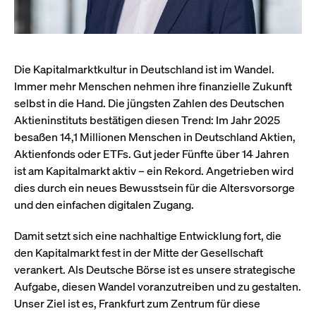
Wird
Jetzt abonnieren
institutionellen Kunden Zugang zu einem
verw
ano
Dark Pool, der die effiziente Ausführung
vom
zum Midpoint-Preis ermöglicht.
aufr
Die Kapitalmarktkultur in Deutschland ist im Wandel.
ApplicationGatewayAffinity
www.cashmarket.deutsche-
Session
Dies
boerse.com
Affi
Immer mehr Menschen nehmen ihre finanzielle Zukunft
Benu
Mehr
sich
selbst in die Hand. Die jüngsten Zahlen des Deutschen
Anfr
inne
Aktieninstituts bestätigen diesen Trend: Im Jahr 2025
dens
besaßen 14,1 Millionen Menschen in Deutschland Aktien,
gese
Inte
Aktienfonds oder ETFs. Gut jeder Fünfte über 14 Jahren
Anw
gewä
ist am Kapitalmarkt aktiv – ein Rekord. Angetrieben wird
dies durch ein neues Bewusstsein für die Altersvorsorge
CookieScriptConsent
CookieScript
1 Jahr
Dies
.cashmarket.deutsche-
Cook
und den einfachen digitalen Zugang.
boerse.com
verw
Einw
für 
Damit setzt sich eine nachhaltige Entwicklung fort, die
spei
Bann
den Kapitalmarkt fest in der Mitte der Gesellschaft
Scri
ord
verankert. Als Deutsche Börse ist es unsere strategische
funk
Aufgabe, diesen Wandel voranzutreiben und zu gestalten.
ApplicationGatewayAffinityCORS
analytics.deutsche-
Session
Notw
Unser Ziel ist es, Frankfurt zum Zentrum für diese
boerse.com
vom 