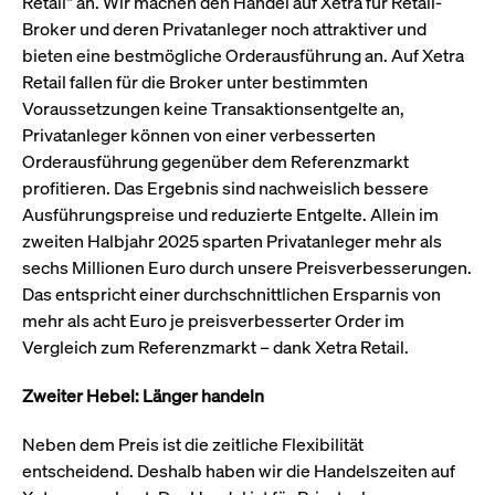
Retail“ an. Wir machen den Handel auf Xetra für Retail-
Leistung der Website
VISITOR_PRIVACY_METADATA
YouTube
6
Dieses Cookie dient 
Broker und deren Privatanleger noch attraktiver und
zu messen. Es handelt
.youtube.com
Monate
Speicherung der
sich um ein Muster-
Einwilligungs- und
bieten eine bestmögliche Orderausführung an. Auf Xetra
Cookie, bei dem auf
Datenschutzbestim
das Präfix _pk_ses
Retail fallen für die Broker unter bestimmten
des Nutzers für ihre
eine kurze Reihe von
Interaktion mit der W
Voraussetzungen keine Transaktionsentgelte an,
Zahlen und
Es erfasst Daten über
Buchstaben folgt, bei
Einwilligung des Bes
Privatanleger können von einer verbesserten
der es sich vermutlich
in Bezug auf verschi
um einen
Orderausführung gegenüber dem Referenzmarkt
Datenschutzrichtlini
Referenzcode für die
-einstellungen, um
profitieren. Das Ergebnis sind nachweislich bessere
Domain handelt, die
sicherzustellen, dass 
das Cookie setzt.
Präferenzen in zukünf
Ausführungspreise und reduzierte Entgelte. Allein im
Sitzungen geehrt wer
zweiten Halbjahr 2025 sparten Privatanleger mehr als
sechs Millionen Euro durch unsere Preisverbesserungen.
Das entspricht einer durchschnittlichen Ersparnis von
mehr als acht Euro je preisverbesserter Order im
Vergleich zum Referenzmarkt – dank Xetra Retail.
Zweiter Hebel: Länger handeln
Neben dem Preis ist die zeitliche Flexibilität
entscheidend. Deshalb haben wir die Handelszeiten auf