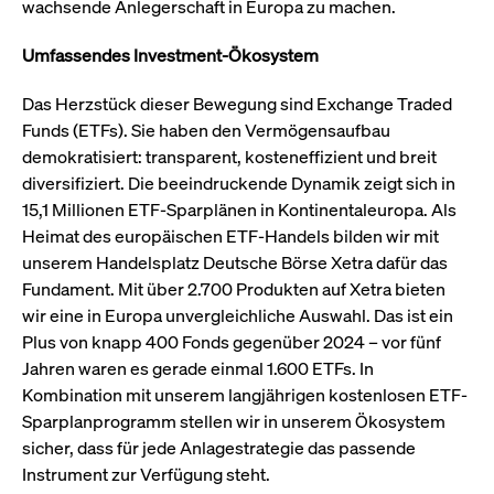
um d
wachsende Anlegerschaft in Europa zu machen.
anzu
ApplicationGatewayAffinityCORS
www.cashmarket.deutsche-
Session
Dies
Umfassendes Investment-Ökosystem
boerse.com
Ver
Last
um s
Das Herzstück dieser Bewegung sind Exchange Traded
Clie
glei
Funds (ETFs). Sie haben den Vermögensaufbau
Brow
demokratisiert: transparent, kosteneffizient und breit
werd
Benu
diversifiziert. Die beeindruckende Dynamik zeigt sich in
die 
effe
15,1 Millionen ETF-Sparplänen in Kontinentaleuropa. Als
Ress
Heimat des europäischen ETF-Handels bilden wir mit
verb
unte
unserem Handelsplatz Deutsche Börse Xetra dafür das
(Cro
Shar
Fundament. Mit über 2.700 Produkten auf Xetra bieten
Bear
in v
wir eine in Europa unvergleichliche Auswahl. Das ist ein
Bere
Plus von knapp 400 Fonds gegenüber 2024 – vor fünf
Jahren waren es gerade einmal 1.600 ETFs. In
Kombination mit unserem langjährigen kostenlosen ETF-
Sparplanprogramm stellen wir in unserem Ökosystem
Gültig
Name
Anbieter / Domain
Beschreibung
sicher, dass für jede Anlagestrategie das passende
Anbieter /
bis
Gültig
Name
Beschreibung
Domain
bis
Instrument zur Verfügung steht.
_pk_id.7.931a
www.cashmarket.deutsche-
1 Jahr
Dieser Cookie-Name
boerse.com
ist mit der Open-