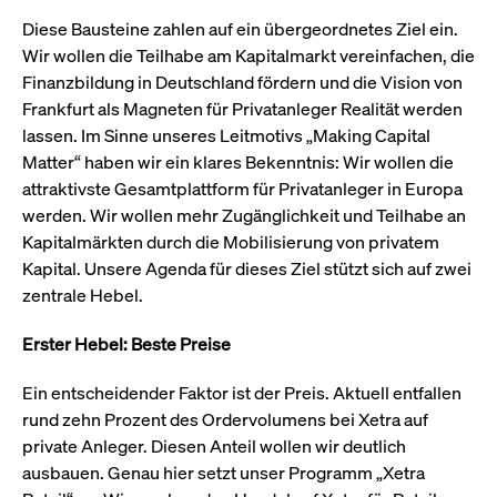
CONSENT
Google LLC
1 Jahr
Dieses Cookie enthäl
Source-
.youtube.com
Informationen darübe
Diese Bausteine zahlen auf ein übergeordnetes Ziel ein.
Webanalyseplattform
der Endbenutzer die
Piwik verbunden. Er
Website nutzt, sowie 
Wir wollen die Teilhabe am Kapitalmarkt vereinfachen, die
wird verwendet, um
Werbung, die der
Website-Betreibern
Endbenutzer
Finanzbildung in Deutschland fördern und die Vision von
zu helfen, das
möglicherweise vor
Frankfurt als Magneten für Privatanleger Realität werden
Besucherverhalten zu
Besuch dieser Websi
verfolgen und die
gesehen hat.
lassen. Im Sinne unseres Leitmotivs „Making Capital
Leistung der Website
zu messen. Es handelt
YSC
Google LLC
Session
Dieses Cookie wird v
Matter“ haben wir ein klares Bekenntnis: Wir wollen die
sich um ein Muster-
.youtube.com
YouTube gesetzt, um
Cookie, bei dem auf
attraktivste Gesamtplattform für Privatanleger in Europa
Ansichten eingebett
das Präfix _pk_ses
Videos zu verfolgen.
werden. Wir wollen mehr Zugänglichkeit und Teilhabe an
eine kurze Reihe von
Zahlen und
__Secure-ROLLOUT_TOKEN
.youtube.com
6
Registriert eine eind
Kapitalmärkten durch die Mobilisierung von privatem
Buchstaben folgt, bei
Monate
ID, um Statistiken da
der es sich vermutlich
Kapital. Unsere Agenda für dieses Ziel stützt sich auf zwei
zu führen, welche Vid
um einen
von YouTube der Nut
zentrale Hebel.
Referenzcode für die
gesehen hat.
Domain handelt, die
das Cookie setzt.
VISITOR_INFO1_LIVE
Google LLC
6
Dieses Cookie wird v
Erster Hebel: Beste Preise
.youtube.com
Monate
Youtube gesetzt, um 
_pk_ses.7.931a
www.cashmarket.deutsche-
30
Dieser Cookie-Name
Benutzereinstellungen
boerse.com
Minuten
ist mit der Open-
Websites eingebette
Source-
Ein entscheidender Faktor ist der Preis. Aktuell entfallen
Youtube-Videos zu
Webanalyseplattform
verfolgen. Es kann au
rund zehn Prozent des Ordervolumens bei Xetra auf
Piwik verbunden. Er
bestimmen, ob der
wird verwendet, um
Website-Besucher di
private Anleger. Diesen Anteil wollen wir deutlich
Website-Betreibern
oder alte Version der
zu helfen, das
ausbauen. Genau hier setzt unser Programm „Xetra
Youtube-Oberfläche
Besucherverhalten zu
verwendet.
verfolgen und die