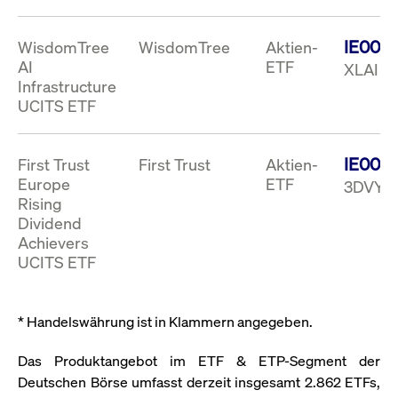
Wird
Jetzt abonnieren
institutionellen Kunden Zugang zu einem
verw
ano
Dark Pool, der die effiziente Ausführung
IE000
WisdomTree
WisdomTree
Aktien-
vom
zum Midpoint-Preis ermöglicht.
aufr
AI
ETF
XLAI (
Infrastructure
ApplicationGatewayAffinity
www.cashmarket.deutsche-
Session
Dies
boerse.com
Affi
UCITS ETF
Benu
Mehr
sich
Anfr
inne
IE000
First Trust
First Trust
Aktien-
dens
gese
Europe
ETF
3DVY (
Inte
Anw
Rising
gewä
Dividend
CookieScriptConsent
CookieScript
1 Jahr
Dies
Achievers
.cashmarket.deutsche-
Cook
UCITS ETF
boerse.com
verw
Einw
für 
spei
Bann
* Handelswährung ist in Klammern angegeben.
Scri
ord
funk
Das Produktangebot im ETF & ETP-Segment der
ApplicationGatewayAffinityCORS
analytics.deutsche-
Session
Notw
Deutschen Börse umfasst derzeit insgesamt 2.862 ETFs,
boerse.com
vom 