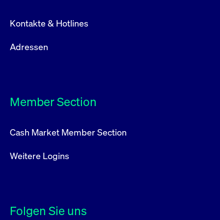
Leistung der Website
VISITOR_PRIVACY_METADATA
YouTube
6
Dieses Cookie dient 
zu messen. Es handelt
.youtube.com
Monate
Speicherung der
sich um ein Muster-
Kontakte & Hotlines
Einwilligungs- und
Cookie, bei dem auf
Datenschutzbestim
das Präfix _pk_ses
des Nutzers für ihre
eine kurze Reihe von
Interaktion mit der W
Adressen
Zahlen und
Es erfasst Daten über
Buchstaben folgt, bei
Einwilligung des Bes
der es sich vermutlich
in Bezug auf verschi
um einen
Datenschutzrichtlini
Referenzcode für die
-einstellungen, um
Domain handelt, die
sicherzustellen, dass 
das Cookie setzt.
Präferenzen in zukünf
Member Section
Sitzungen geehrt wer
Cash Market Member Section
Weitere Logins
Folgen Sie uns