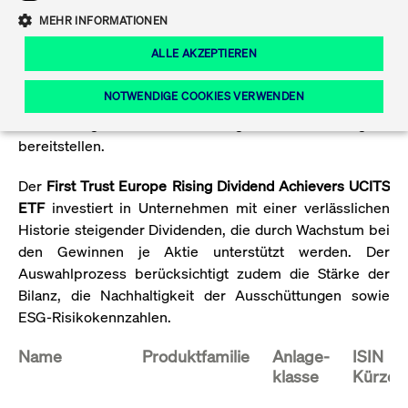
Eigenkapitalforum
Ring the Bell
MEHR INFORMATIONEN
Marktdaten
T7 Release 12.0
Fokus-News
Fonds
Regelwerke der FWB
ALLE AKZEPTIEREN
Der
WisdomTree AI Infrastructure UCITS ETF
investiert
Europas führende Konferenz für
IPO, Indexaufstieg oder Jubiläum:
Simulationskalender
Mediathek
global in Unternehmen, die die zentrale Infrastruktur für
Unternehmensfinanzierung.
Ordertypen und -attribute
Aktuelle regulatorische Themen
Feiern Sie Ihre Meilensteine auf dem
NOTWENDIGE COOKIES VERWENDEN
den Ausbau von KI-Rechenkapazitäten und die
Börsenparkett in Frankfurt.
Entwicklung künstlicher allgemeiner Intelligenz
T7 WebGUI
Podcast
Xetra
Mehr
bereitstellen.
ISV Registrierung & Software Management
Notwendige Cookies
Leistungs-Cookies
Targeting-Cookies
Mehr
Frankfurt
Der
First Trust Europe Rising Dividend Achievers UCITS
Rundschreiben
Diese Cookies sind erforderlich um das reibungslose Funktionieren dieser
ETF
investiert in Unternehmen mit einer verlässlichen
Erweiterter Xetra Retail Service
Website zu gewährleisten (z.B. Session-Cookies, Cookie zur Speicherung der
Historie steigender Dividenden, die durch Wachstum bei
Zulassung zum Handel
und Newsletter
hier festgelegten Cookie-Präferenzen, etc.). Diese erforderlichen Cookies
können daher nicht deaktiviert werden.
den Gewinnen je Aktie unterstützt werden. Der
Digital Operational Resilience Act (DORA)
Auswahlprozess berücksichtigt zudem die Stärke der
Gültig
Name
Anbieter / Domain
Bes
bis
Bilanz, die Nachhaltigkeit der Ausschüttungen sowie
Halten Sie sich über aktuelle Themen,
ESG-Risikokennzahlen.
CM_SESSIONID
cashmarket.deutsche-
Session
Dies
Dokumentationen und Veranstaltungen
boerse.com
CAE
Xetra Midpoint
erfo
aus dem Börsenumfeld auf dem
Name
Produktfamilie
Anlage-
ISIN
Laufenden.
JSESSIONID
Oracle Corporation
Session
Cook
klasse
Kürzel*
www.cashmarket.deutsche-
Plat
boerse.com
von 
Die neue Handelsfunktion eröffnet
Webs