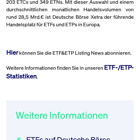
um d
203 ETCs und 349 ETNs. Mit dieser Auswahl und einem
anzu
durchschnittlichen monatlichen Handelsvolumen von
ApplicationGatewayAffinityCORS
www.cashmarket.deutsche-
Session
Dies
rund 28,5 Mrd.€ ist Deutsche Börse Xetra der führende
boerse.com
Ver
Last
Handelsplatz für ETFs und ETPs in Europa.
um s
Clie
glei
Brow
werd
Benu
Hier
können Sie die ETF&ETP Listing News abonnieren.
die 
effe
Ress
ETF-/ETP-
verb
Weitere Informationen finden Sie in unseren
unte
Statistiken
(Cro
.
Shar
Bear
in v
Bere
Weitere Informationen
Gültig
Name
Anbieter / Domain
Beschreibung
Anbieter /
bis
Gültig
Name
Beschreibung
Domain
bis
_pk_id.7.931a
www.cashmarket.deutsche-
1 Jahr
Dieser Cookie-Name
ETFs auf Deutsche Börse
boerse.com
ist mit der Open-